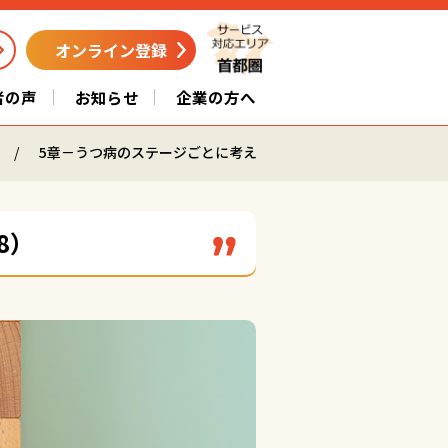
オンライン登録
者の声
お知らせ
企業の方へ
5章－うつ病のステージごとに考える、働き続ける方法（1/8）
8）