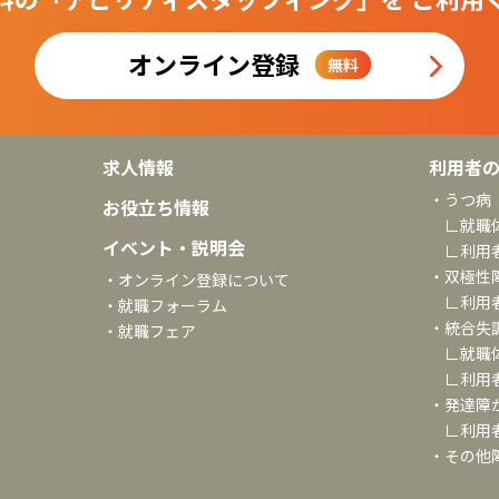
オンライン登録
無料
求人情報
利用者
・うつ病
お役立ち情報
∟就職
イベント・説明会
∟利用
・双極性
・オンライン登録について
∟利用
・就職フォーラム
・統合失
・就職フェア
∟就職
∟利用
・発達障
∟利用
・その他