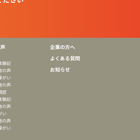
の声
企業の方へ
よくある質問
体験記
お知らせ
者の声
障がい
者の声
調症
体験記
者の声
がい
者の声
障がい