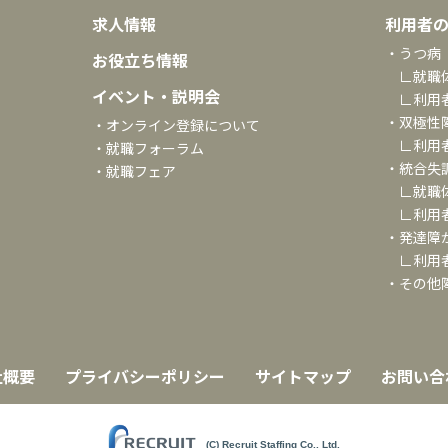
求人情報
利用者
・うつ病
お役立ち情報
∟就職
イベント・説明会
∟利用
・双極性
・オンライン登録について
∟利用
・就職フォーラム
・統合失
・就職フェア
∟就職
∟利用
・発達障
∟利用
・その他
社概要
プライバシーポリシー
サイトマップ
お問い合
(C) Recruit Staffing Co., Ltd.