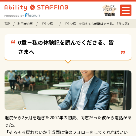
TOP
利用者の声
「うつ病」
「うつ病」を抱えても転職はできる。「うつ病」で
0章－私の体験記を読んでくださる、皆
さまへ
退院から2ヶ月を過ぎた2007年の初夏、同志だった彼から電話があ
った。
「そろそろ戻れないか？当面は俺のフォローをしてくれればいい